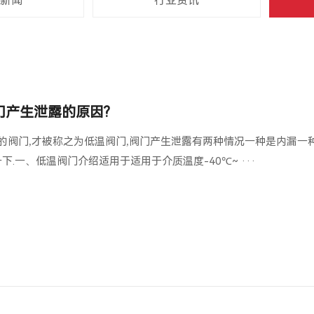
新闻
行业资讯
门产生泄露的原因?
℃之间的阀门,才被称之为低温阀门,阀门产生泄露有两种情况一种是内漏一
下.一、低温阀门介绍适用于适用于介质温度-40℃~ ···